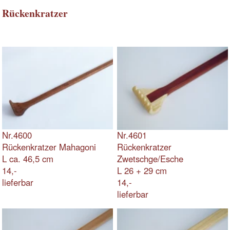
Nr.4602
Nr.4603
Rückenkratzer Apfel
Rückenkratzer Esche
L 34 cm
L 36 cm
14,-
14,-
auf Bestellung
lieferbar
Links
Impressum und Datenschutz