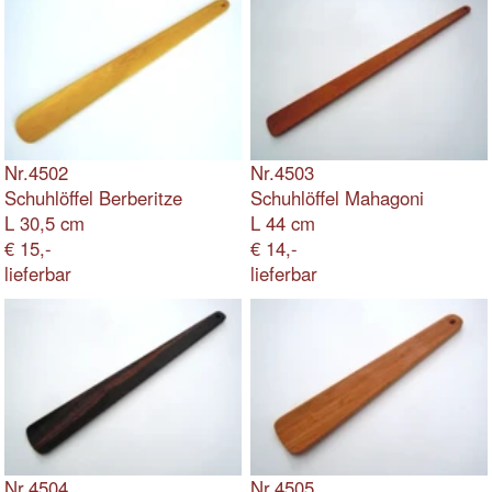
Schuhlöffel Berberitze
Schuhlöffel Mahagoni
L 30,5 cm
L 44 cm
€ 15,-
€ 14,-
lieferbar
lieferbar
Nr.4504
Nr.4505
Schuhlöffel Makassar
Schuhlöffel Zwetschge
L 30 cm
L 21 cm
€ 22,-
€ 13,-
auf Bestellung
lieferbar
Nr.4506
Nr.4507
Schuhlöffel Weißbuche
Schuhlöffel Buche
L 23,5 cm
L 32,5 cm
€ 13,-
€ 15,-