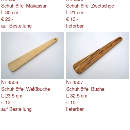
auf Bestellung
lieferbar
Rückenkratzer
Nr.4600
Nr.4601
Rückenkratzer Mahagoni
Rückenkratzer
L ca. 46,5 cm
Zwetschge/Esche
14,-
L 26 + 29 cm
lieferbar
14,-
lieferbar